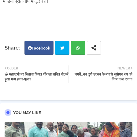
मीडिया प्रतिनिधि मौजूद रहे।
Facebook
Twi
Wh
OLDER
NEWER
🌸 महाष्टमी पर सिहावा स्थित शीतला शक्ति पीठ में
नगरी..नव दुर्गा उत्सव के मंच से सुपोषण रथ को
tter
atsa
हुआ भव्य हवन-पूजन
किया गया रवाना
pp
YOU MAY LIKE