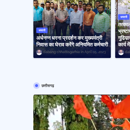
धमतरी
तत्का
भ्रष्ट
धमतरी
अर्धनग्न धरना प्रदर्शन कर मुख्यमंत्री
गुढिय़ा
निवास का घेराव करेंगे अनियमित कर्मचारी
कार्य म
dabang chhattisgarhia
April 05, 2023
da
छत्तीसगढ़