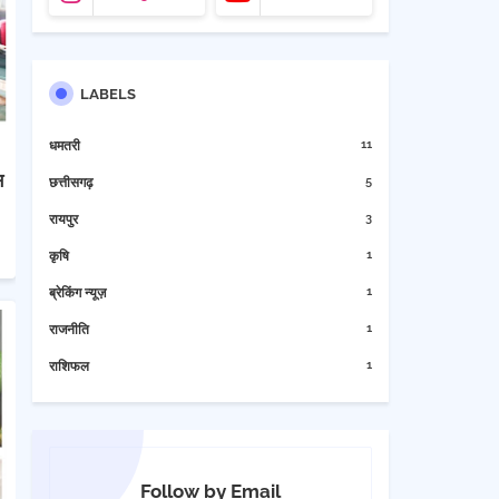
LABELS
11
धमतरी
स
5
छत्तीसगढ़
3
रायपुर
1
कृषि
1
ब्रेकिंग न्यूज़
1
राजनीति
1
राशिफल
Follow by Email