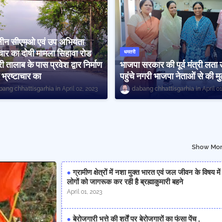
लीन सीएमओ एवं उप अभियंता
ाचार का दोषी मामला सिहावा रोड
धमतरी
री तालाब के पास प्रवेश द्वार निर्माण
भाजपा सरकार की पूर्व मंत्री लता 
ें भ्रष्टाचार का
पहुंचे नगरी भाजपा नेताओं से की म
bang chhattisgarhia
April 02, 2023
dabang chhattisgarhia
April 0
Show Mo
ग्रामीण क्षेत्रों में नशा मुक्त भारत एवं जल जीवन के विषय में
लोगों को जागरूक कर रही है ब्रह्माकुमारी बहने
April 01, 2023
बेरोजगारी भत्ते की शर्तें पर बेरोजगारों का फंसा पेंच ,