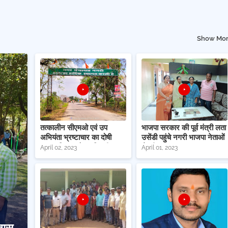
Show Mo
तत्कालीन सीएमओ एवं उप
भाजपा सरकार की पूर्व मंत्री लता
अभियंता भ्रष्टाचार का दोषी
उसेंडी पहुंचे नगरी भाजपा नेताओं
मामला सिहावा रोड गुढिय़ारी
से की मुलाकात
April 02, 2023
April 01, 2023
तालाब के पास प्रवेश द्वार निर्माण
कार्य में भ्रष्टाचार का
िवास