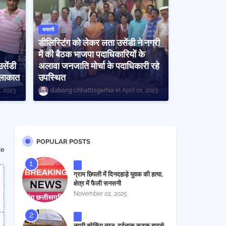
धमतरी
डीलिस्टिंग को लेकर लता उसेंडी ने नगरी
में की बैठक भाजपा पदाधिकारियों के
उसेंडी
अलावा जनजाति मोर्चा के पदाधिकारी रहे
ुलाकात
उपस्थित
1, 2023
dabang chhattisgarhia
April 01, 2023
POPULAR POSTS
re
ग्राम छिपली में दिनदहाड़े युवक की हत्या,
क्षेत्र में फैली सनसनी
November 02, 2025
नगरी ब्रेकिंग न्यूज..दर्दनाक सड़क हादसे