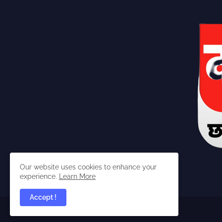
Our website uses cookies to enhance your
experience.
Learn More
Accept !
dabangchhattisgarhia ©