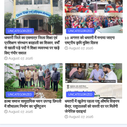
UNCATEGORIZED
UNCATEGORIZED
धमतरी जिले का एकमात्र जिला शिक्षा एवं
10 अगस्त को धमतरी में मनाया जाएगा
प्रशिक्षण संस्थान बदहाली का शिकार, वर्षों
राष्ट्रीय कृमि मुक्ति दिवस
से खाली पड़े पदों ने शिक्षा व्यवस्था पर खड़े
August 07, 2026
किए गंभीर सवाल
August 07, 2026
UNCATEGORIZED
UNCATEGORIZED
हल्बा समाज सामुदायिक भवन उपगढ़ छिपली
धमतरी में खुलेगा पहला पशु औषधि विक्रय
में शौचालय निर्माण का भूमिपूजन
केंद्र, पशुपालकों को सस्ती दर पर मिलेंगी
जेनेरिक दवाइयां
August 07, 2026
August 07, 2026