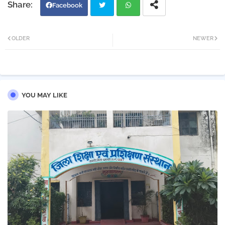
Facebook
Twi
Wh
OLDER
NEWER
tter
atsa
pp
YOU MAY LIKE