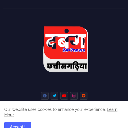
Our website uses cookies to enhance your experience.
Learn
More
Home
About
Contact us
Privacy Policy
Accept !