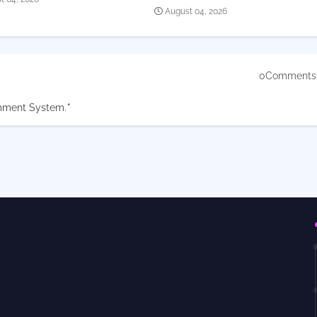
August 04, 2026
0Comments
mment System.
*