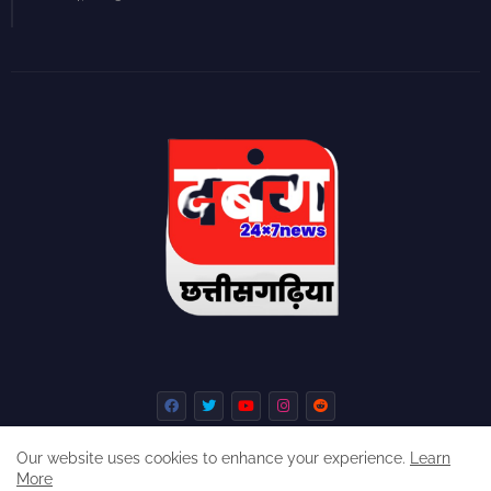
Our website uses cookies to enhance your experience.
Learn
More
Home
About
Contact us
Privacy Policy