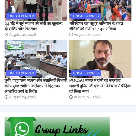
UNCATEGORIZED
UNCATEGORIZED
24 घंटे में सूने मकान की चोरी का खुलासा,
‘ऑपरेशन रक्षा सूत्र’ अभियान के तहत
दो शातिर चोर गिरफ्तार
सैनिकों को भेजीं 14,142 राखियां
August 05, 2026
August 04, 2026
UNCATEGORIZED
UNCATEGORIZED
कृषि, पशुपालन, मत्स्य और उद्यानिकी विभागों
POCSO मामले में दोषी को उम्रकैद:
की संयुक्त समीक्षा, कलेक्टर ने दिए लक्ष्य
धमतरी पुलिस की प्रभावी विवेचना से पीड़िता
आधारित कार्य के निर्देश
को मिला न्याय
August 04, 2026
August 04, 2026