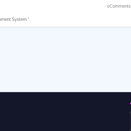
0Comments
mment System.
*