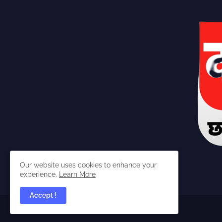
Our website uses cookies to enhance your
experience.
Learn More
Accept !
dabangchhattisgarhia ©