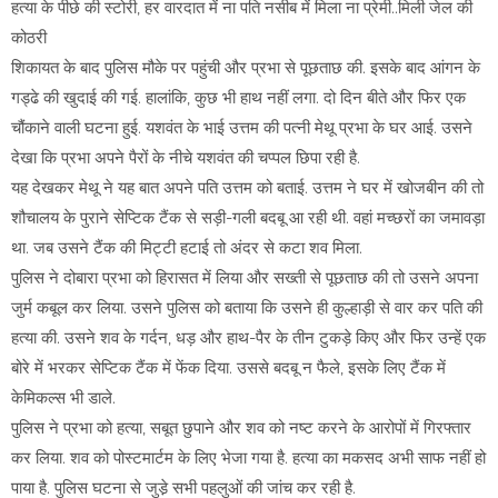
हत्या के पीछे की स्टोरी, हर वारदात में ना पति नसीब में मिला ना प्रेमी..मिली जेल की
कोठरी
शिकायत के बाद पुलिस मौके पर पहुंची और प्रभा से पूछताछ की. इसके बाद आंगन के
गड्ढे की खुदाई की गई. हालांकि, कुछ भी हाथ नहीं लगा. दो दिन बीते और फिर एक
चौंकाने वाली घटना हुई. यशवंत के भाई उत्तम की पत्नी मेथू प्रभा के घर आई. उसने
देखा कि प्रभा अपने पैरों के नीचे यशवंत की चप्पल छिपा रही है.
यह देखकर मेथू ने यह बात अपने पति उत्तम को बताई. उत्तम ने घर में खोजबीन की तो
शौचालय के पुराने सेप्टिक टैंक से सड़ी-गली बदबू आ रही थी. वहां मच्छरों का जमावड़ा
था. जब उसने टैंक की मिट्टी हटाई तो अंदर से कटा शव मिला.
पुलिस ने दोबारा प्रभा को हिरासत में लिया और सख्ती से पूछताछ की तो उसने अपना
जुर्म कबूल कर लिया. उसने पुलिस को बताया कि उसने ही कुल्हाड़ी से वार कर पति की
हत्या की. उसने शव के गर्दन, धड़ और हाथ-पैर के तीन टुकड़े किए और फिर उन्हें एक
बोरे में भरकर सेप्टिक टैंक में फेंक दिया. उससे बदबू न फैले, इसके लिए टैंक में
केमिकल्स भी डाले.
पुलिस ने प्रभा को हत्या, सबूत छुपाने और शव को नष्ट करने के आरोपों में गिरफ्तार
कर लिया. शव को पोस्टमार्टम के लिए भेजा गया है. हत्या का मकसद अभी साफ नहीं हो
पाया है. पुलिस घटना से जुडे़ सभी पहलुओं की जांच कर रही है.