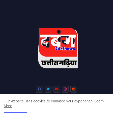
Our website uses cookies to enhance your experience.
Learn
More
Home
About
Contact us
Privacy Policy