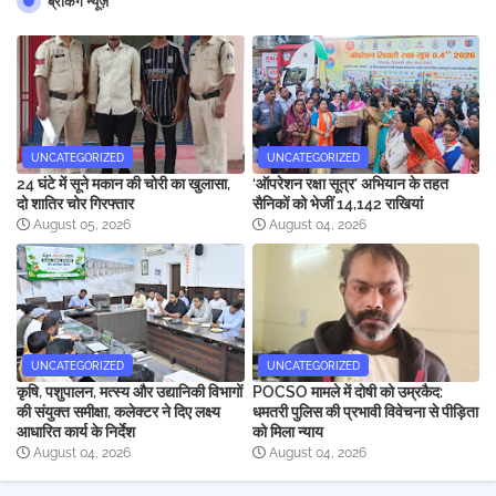
ब्रेकिंग न्यूज़
UNCATEGORIZED
UNCATEGORIZED
24 घंटे में सूने मकान की चोरी का खुलासा,
‘ऑपरेशन रक्षा सूत्र’ अभियान के तहत
दो शातिर चोर गिरफ्तार
सैनिकों को भेजीं 14,142 राखियां
August 05, 2026
August 04, 2026
UNCATEGORIZED
UNCATEGORIZED
कृषि, पशुपालन, मत्स्य और उद्यानिकी विभागों
POCSO मामले में दोषी को उम्रकैद:
की संयुक्त समीक्षा, कलेक्टर ने दिए लक्ष्य
धमतरी पुलिस की प्रभावी विवेचना से पीड़िता
आधारित कार्य के निर्देश
को मिला न्याय
August 04, 2026
August 04, 2026