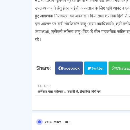
भेंट के दौरान यूनियन प्रतिनिधियों ने श्यामतराई सब्जी मंडी क्षेत्
उपलब्ध कराने हेतु ईएसआईसी अस्पताल के लिए भूमि आबंटन एवं चिन
हुए आवश्यक निराकरण का आश्वासन दिया तथा श्रमिक हितों से जुड़
इस अवसर पर श्री नंदकिशोर साहू (श्रम पदाधिकारी), श्री मनीराम 
(उपाध्यक्ष), श्रीमती ललिता साहू (मिड-डे मील महासचिव) सहित श्री
रहे।
Facebook
Twitter
Whatsa
OLDER
कर्णेश्वर मेला महोत्सव 1 फरवरी से, तैयारियां जोरों पर
YOU MAY LIKE