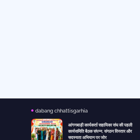
dabang chhattisgarhia
आंगनबाड़ी कार्यकर्ता सहायिका संघ की पहली
कार्यसमिति बैठक संपन्न, संगठन विस्तार और
सदस्यता अभियान पर जोर