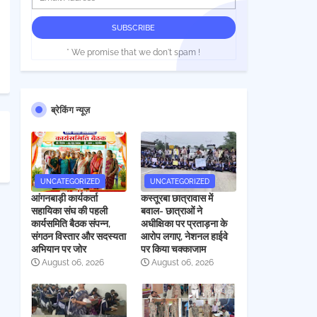
* We promise that we don't spam !
ब्रेकिंग न्यूज़
UNCATEGORIZED
UNCATEGORIZED
आंगनबाड़ी कार्यकर्ता
कस्तूरबा छात्रावास में
सहायिका संघ की पहली
बवाल- छात्राओं ने
कार्यसमिति बैठक संपन्न,
अधीक्षिका पर प्रताड़ना के
संगठन विस्तार और सदस्यता
आरोप लगाए, नेशनल हाईवे
अभियान पर जोर
पर किया चक्काजाम
August 06, 2026
August 06, 2026