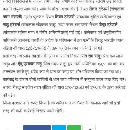
नगरी विकासखंड में राजस्व विभाग, मंडी विभाग और विकासखंड स्तरीय उड़नदस्ता
दल ने संयुक्त जांच की। जांच के दौरान ग्राम बोराई स्थित
रोशन ट्रेडर्स
(संचालक
पदम भंसाली),
ग्राम घुटकेल स्थित
शिवम ट्रेडर्स
(संचालक सुमित खंडेलवाल) एवं
साहू ट्रेडर्स
(संचालक सीताराम साहू), तथा ग्राम आमाबहरा स्थित
पीयूष ट्रेडर्स
(संचालक राकेश नाग) में गंभीर अनियमितताएं पाई गईं। कलेक्टर एवं अनुविभागीय
अधिकारी (राजस्व) नगरी के आदेश के परिपालन में इन फर्मों के विरुद्ध भारतीय न्याय
संहिता की धारा 126/135(3) के तहत प्रतिबंधात्मक कार्रवाई की गई।
इसी तरह मगरलोड तहसील में ग्राम मगरलोड निवासी
संत राम साहू
(पिता बृज लाल
साहू) और
इंदु प्रकाश साहू
(पिता उदय साहू) द्वारा मंडी अधिनियम 1972 का बार-बार
उल्लंघन करते हुए अवैध रूप से धान का संग्रहण और परिवहन किया जा रहा था।
कार्रवाई के दौरान दोनों कोचियों से धान तथा परिवहन में प्रयुक्त वाहन जब्त किए गए।
उनके विरुद्ध भारतीय न्याय संहिता की धारा 170/126B एवं 135(3) के तहत कार्रवाई
की गई।
जिला प्रशासन ने स्पष्ट किया है कि अवैध धान कारोबार के खिलाफ आगे भी इसी
तरह की कड़ी कार्रवाई निरंतर जारी रहेगी।