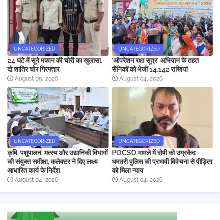
UNCATEGORIZED
UNCATEGORIZED
24 घंटे में सूने मकान की चोरी का खुलासा,
‘ऑपरेशन रक्षा सूत्र’ अभियान के तहत
दो शातिर चोर गिरफ्तार
सैनिकों को भेजीं 14,142 राखियां
August 05, 2026
August 04, 2026
UNCATEGORIZED
UNCATEGORIZED
कृषि, पशुपालन, मत्स्य और उद्यानिकी विभागों
POCSO मामले में दोषी को उम्रकैद:
की संयुक्त समीक्षा, कलेक्टर ने दिए लक्ष्य
धमतरी पुलिस की प्रभावी विवेचना से पीड़िता
आधारित कार्य के निर्देश
को मिला न्याय
August 04, 2026
August 04, 2026