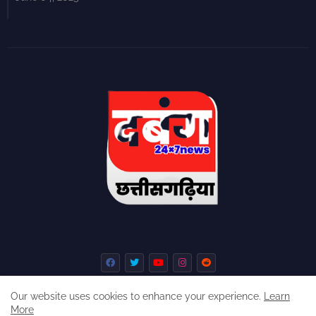
Our website uses cookies to enhance your experience.
Learn
More
Home
About
Contact us
Privacy Policy