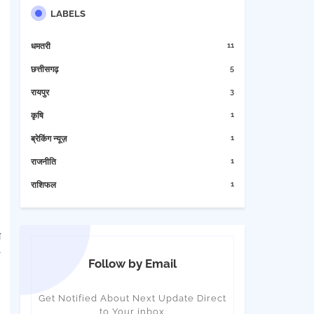
LABELS
11
धमतरी
5
छत्तीसगढ़
3
रायपुर
1
कृषि
1
ब्रेकिंग न्यूज़
1
राजनीति
1
राशिफल
ा
Follow by Email
Get Notified About Next Update Direct
to Your inbox