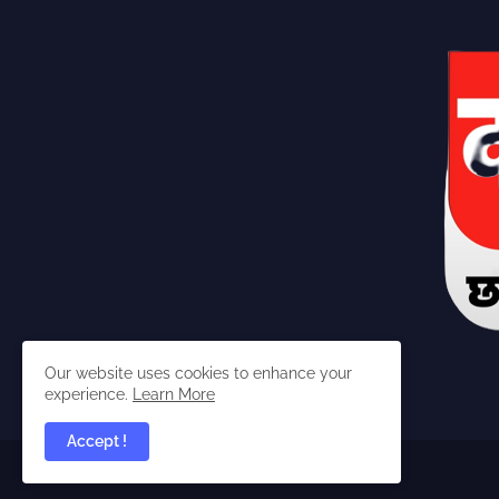
Our website uses cookies to enhance your
experience.
Learn More
Accept !
dabangchhattisgarhia ©