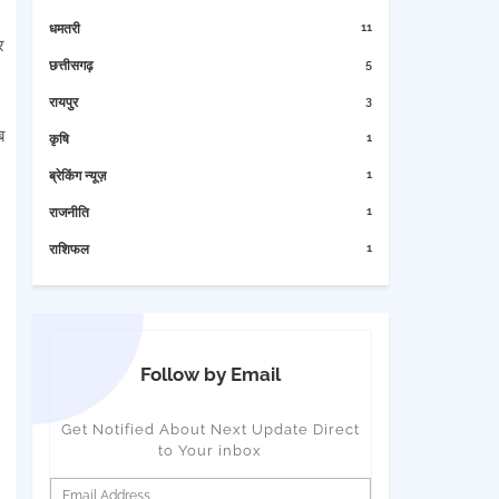
11
धमतरी
र
5
छत्तीसगढ़
3
रायपुर
ब
1
कृषि
1
ब्रेकिंग न्यूज़
1
राजनीति
1
राशिफल
Follow by Email
Get Notified About Next Update Direct
to Your inbox