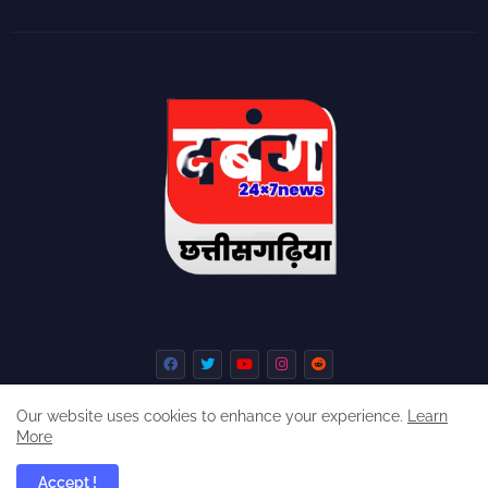
Our website uses cookies to enhance your experience.
Learn
More
Home
About
Contact us
Privacy Policy
Accept !