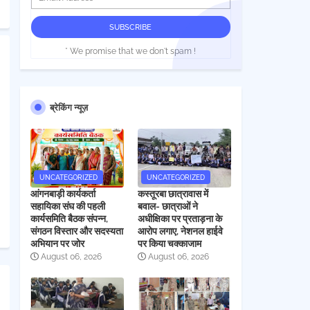
* We promise that we don't spam !
ब्रेकिंग न्यूज़
UNCATEGORIZED
UNCATEGORIZED
आंगनबाड़ी कार्यकर्ता
कस्तूरबा छात्रावास में
सहायिका संघ की पहली
बवाल- छात्राओं ने
कार्यसमिति बैठक संपन्न,
अधीक्षिका पर प्रताड़ना के
संगठन विस्तार और सदस्यता
आरोप लगाए, नेशनल हाईवे
अभियान पर जोर
पर किया चक्काजाम
August 06, 2026
August 06, 2026