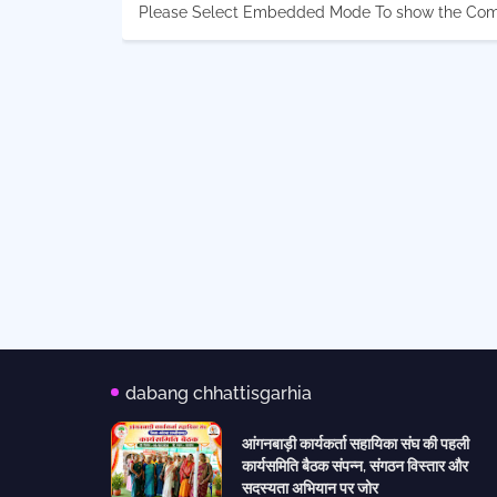
Please Select Embedded Mode To show the Co
dabang chhattisgarhia
आंगनबाड़ी कार्यकर्ता सहायिका संघ की पहली
कार्यसमिति बैठक संपन्न, संगठन विस्तार और
सदस्यता अभियान पर जोर