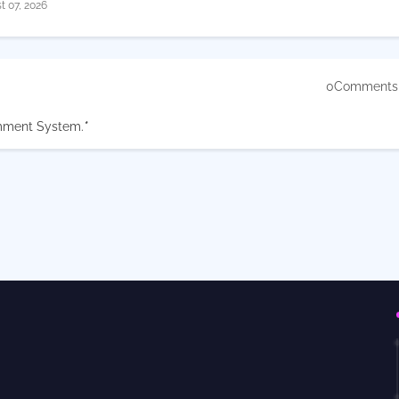
t 07, 2026
0Comments
mment System.
*