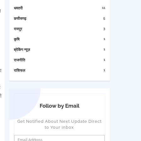
11
धमतरी
ो
5
छत्तीसगढ़
3
रायपुर
1
कृषि
1
ब्रेकिंग न्यूज़
1
राजनीति
ा
1
राशिफल
ड
ी
Follow by Email
Get Notified About Next Update Direct
to Your inbox