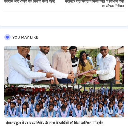
कांग्रेस और भाजपा एक सिक्का के दो पहलू
कलेक्टर श्री मिश्रा ने किया जिले के विभिन्न गांवों
tter
atsa
का औचक निरीक्षण
pp
YOU MAY LIKE
देमार स्कूल में स्वास्थ्य शिविर के साथ विद्यार्थियों को मिला करियर मार्गदर्शन