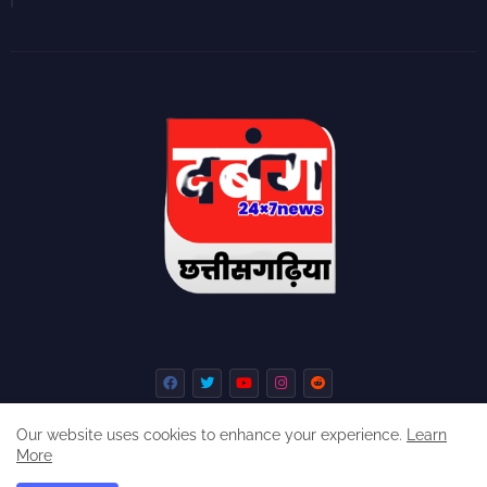
Our website uses cookies to enhance your experience.
Learn
More
Home
About
Contact us
Privacy Policy