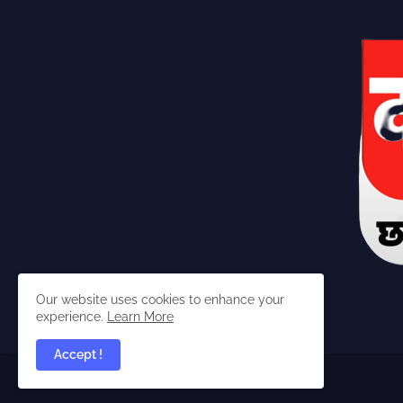
Our website uses cookies to enhance your
experience.
Learn More
Accept !
dabangchhattisgarhia ©