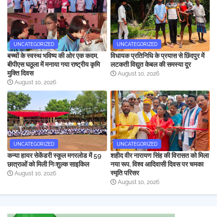
UNCATEGORIZED
UNCATEGORIZED
बच्चों के स्वस्थ भविष्य की ओर एक कदम,
विधायक प्रतिनिधि के प्रयास से छिंदपुर में
बीपीएस घठूला में मनाया गया राष्ट्रीय कृमि
लटकती विद्युत केबल की समस्या दूर
मुक्ति दिवस
August 10, 2026
August 10, 2026
UNCATEGORIZED
UNCATEGORIZED
कन्या हायर सेकेंडरी स्कूल मगरलोड में 59
शहीद वीर नारायण सिंह की विरासत को मिला
छात्राओं को मिली निःशुल्क साइकिल
नया रूप, विश्व आदिवासी दिवस पर चमका
स्मृति परिसर
August 10, 2026
August 10, 2026