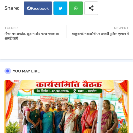
Facebook
Twi
Wh
OLDER
NEWER
मौसम पर अपडेट, तूफान और गरज-चमक का
चाकूबाजी,नशाखोरी पर धमतरी पुलिस एक्शन में
tter
atsa
अलर्ट जारी
pp
YOU MAY LIKE