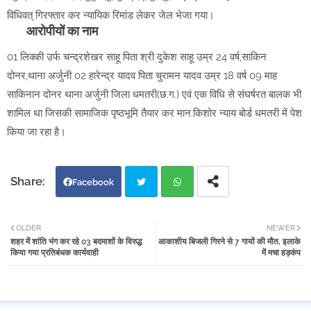
विधिवत् गिरफ्तार कर न्यायिक रिमांड लेकर जेल भेजा गया।
आरोपीयों का नाम
01 लिक्की उर्फ चन्द्रशेखर साहू पिता श्री दुकेश साहू उम्र 24 वर्ष,साकिन
दोनर,थाना अर्जुनी 02 हारेन्द्र यादव पिता चुरामन यादव उम्र 18 वर्ष 09 माह
साकिनान दोनर थाना अर्जुनी जिला धमतरी(छ.ग.) एवं एक विधि से संघर्षरत बालक भी
शामिल था जिसकी सामाजिक पृष्ठभूमि तैयार कर मान.किशोर न्याय बोर्ड धमतरी में पेश
किया जा रहा है।
Facebook
Twi
Wh
OLDER
NEWER
शहर में शांति भंग कर रहे 03 बदमाशों के विरुद्ध
आकाशीय बिजली गिरने से 7 गायों की मौत, इलाके
tter
atsa
किया गया प्रतिबंधक कार्यवाही
में मचा हड़कंप
pp