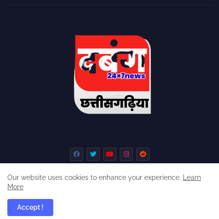
Our website uses cookies to enhance your experience.
Learn
More
Home
About
Contact us
Privacy Policy
Accept !
dabangchhattisgarhia ©