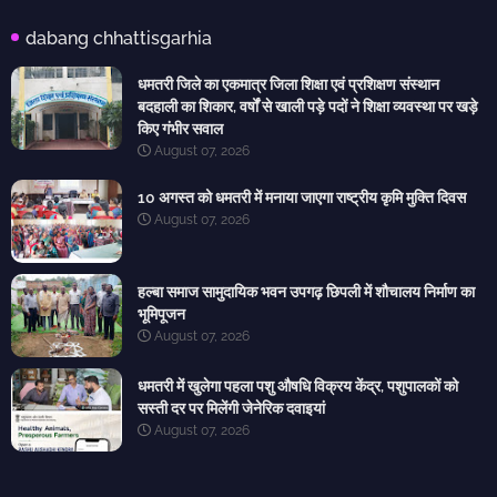
dabang chhattisgarhia
धमतरी जिले का एकमात्र जिला शिक्षा एवं प्रशिक्षण संस्थान
बदहाली का शिकार, वर्षों से खाली पड़े पदों ने शिक्षा व्यवस्था पर खड़े
किए गंभीर सवाल
August 07, 2026
10 अगस्त को धमतरी में मनाया जाएगा राष्ट्रीय कृमि मुक्ति दिवस
August 07, 2026
हल्बा समाज सामुदायिक भवन उपगढ़ छिपली में शौचालय निर्माण का
भूमिपूजन
August 07, 2026
धमतरी में खुलेगा पहला पशु औषधि विक्रय केंद्र, पशुपालकों को
सस्ती दर पर मिलेंगी जेनेरिक दवाइयां
August 07, 2026