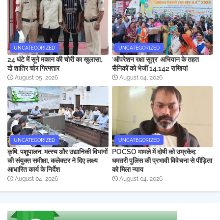
UNCATEGORIZED
UNCATEGORIZED
24 घंटे में सूने मकान की चोरी का खुलासा,
‘ऑपरेशन रक्षा सूत्र’ अभियान के तहत
दो शातिर चोर गिरफ्तार
सैनिकों को भेजीं 14,142 राखियां
August 05, 2026
August 04, 2026
UNCATEGORIZED
UNCATEGORIZED
कृषि, पशुपालन, मत्स्य और उद्यानिकी विभागों
POCSO मामले में दोषी को उम्रकैद:
की संयुक्त समीक्षा, कलेक्टर ने दिए लक्ष्य
धमतरी पुलिस की प्रभावी विवेचना से पीड़िता
आधारित कार्य के निर्देश
को मिला न्याय
August 04, 2026
August 04, 2026