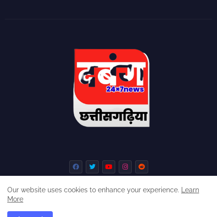
Our website uses cookies to enhance your experience.
Learn
More
Home
About
Contact us
Privacy Policy