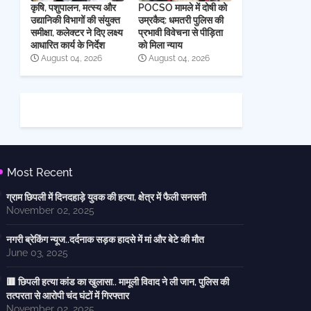
कृषि, पशुपालन, मत्स्य और
POCSO मामले में दोषी को
उद्यानिकी विभागों की संयुक्त
उम्रकैद: धमतरी पुलिस की
समीक्षा, कलेक्टर ने दिए लक्ष्य
प्रभावी विवेचना से पीड़िता
आधारित कार्य के निर्देश
को मिला न्याय
August 04, 2026
August 04, 2026
Most Recent
ग्राम छिपली में दिनदहाड़े युवक की हत्या, क्षेत्र में फैली सनसनी
November 02, 2025
नगरी ब्रेकिंग न्यूज..दर्दनाक सड़क हादसे में मां और बेटे की मौत
June 03, 2025
🟥 छिपली हत्या कांड का खुलासा.. मामूली विवाद ने ली जान, पुलिस की
तत्परता से आरोपी चंद घंटों में गिरफ्तार
November 02, 2025