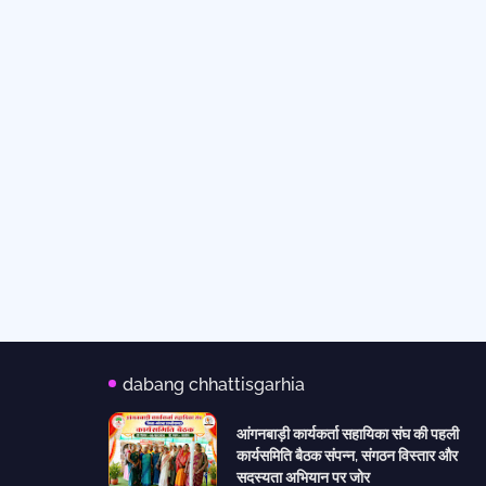
dabang chhattisgarhia
आंगनबाड़ी कार्यकर्ता सहायिका संघ की पहली
कार्यसमिति बैठक संपन्न, संगठन विस्तार और
सदस्यता अभियान पर जोर