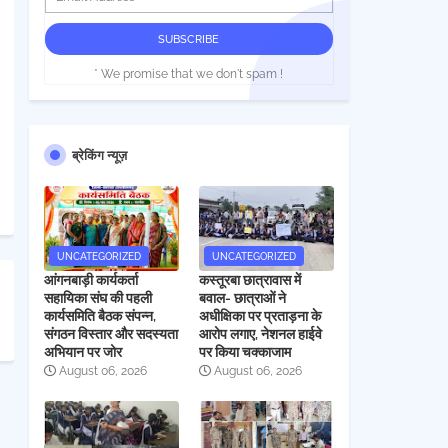
* We promise that we don't spam !
ब्रेकिंग न्यूज़
UNCATEGORIZED
UNCATEGORIZED
आंगनबाड़ी कार्यकर्ता
कस्तूरबा छात्रावास में
सहायिका संघ की पहली
बवाल- छात्राओं ने
कार्यसमिति बैठक संपन्न,
अधीक्षिका पर प्रताड़ना के
संगठन विस्तार और सदस्यता
आरोप लगाए, नेशनल हाईवे
अभियान पर जोर
पर किया चक्काजाम
August 06, 2026
August 06, 2026