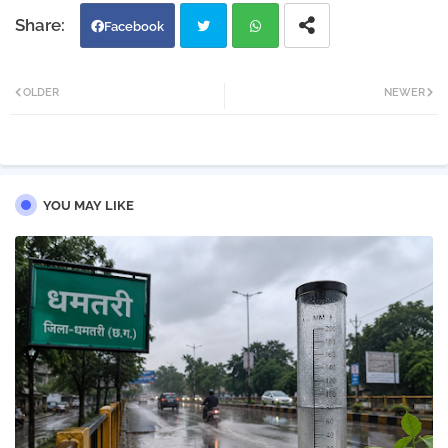
Facebook
Twi
Wh
OLDER
NEWER
tter
atsa
pp
YOU MAY LIKE