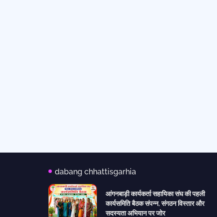
dabang chhattisgarhia
आंगनबाड़ी कार्यकर्ता सहायिका संघ की पहली
कार्यसमिति बैठक संपन्न, संगठन विस्तार और
सदस्यता अभियान पर जोर