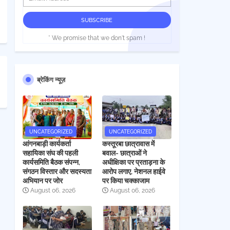
* We promise that we don't spam !
ब्रेकिंग न्यूज़
UNCATEGORIZED
UNCATEGORIZED
आंगनबाड़ी कार्यकर्ता
कस्तूरबा छात्रावास में
सहायिका संघ की पहली
बवाल- छात्राओं ने
कार्यसमिति बैठक संपन्न,
अधीक्षिका पर प्रताड़ना के
संगठन विस्तार और सदस्यता
आरोप लगाए, नेशनल हाईवे
अभियान पर जोर
पर किया चक्काजाम
August 06, 2026
August 06, 2026