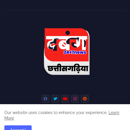
Our website uses cookies to enhance your experience.
Learn
More
Home
About
Contact us
Privacy Policy