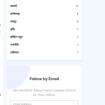
11
धमतरी
5
छत्तीसगढ़
3
रायपुर
ा
1
कृषि
ध
1
ब्रेकिंग न्यूज़
1
राजनीति
1
राशिफल
Follow by Email
Get Notified About Next Update Direct
त
to Your inbox