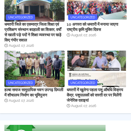
UNCATEGORIZED
UNCATEGORIZED
धमतरी जिले का एकमात्र जिला शिक्षा एवं
10 अगस्त को धमतरी में मनाया जाएगा
प्रशिक्षण संस्थान बदहाली का शिकार, वर्षों
राष्ट्रीय कृमि मुक्ति दिवस
से खाली पड़े पदों ने शिक्षा व्यवस्था पर खड़े
August 07, 2026
किए गंभीर सवाल
August 07, 2026
UNCATEGORIZED
UNCATEGORIZED
हल्बा समाज सामुदायिक भवन उपगढ़ छिपली
धमतरी में खुलेगा पहला पशु औषधि विक्रय
में शौचालय निर्माण का भूमिपूजन
केंद्र, पशुपालकों को सस्ती दर पर मिलेंगी
जेनेरिक दवाइयां
August 07, 2026
August 07, 2026