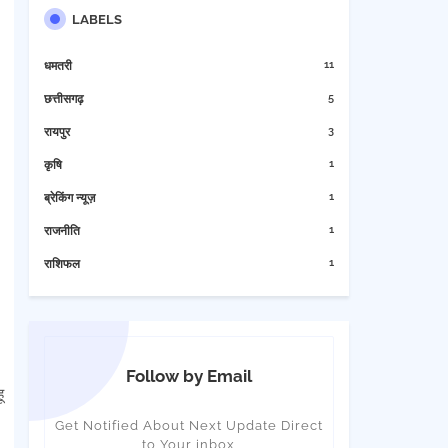
LABELS
11
धमतरी
5
छत्तीसगढ़
3
रायपुर
1
कृषि
1
ब्रेकिंग न्यूज़
1
राजनीति
1
राशिफल
Follow by Email
ू
Get Notified About Next Update Direct
to Your inbox