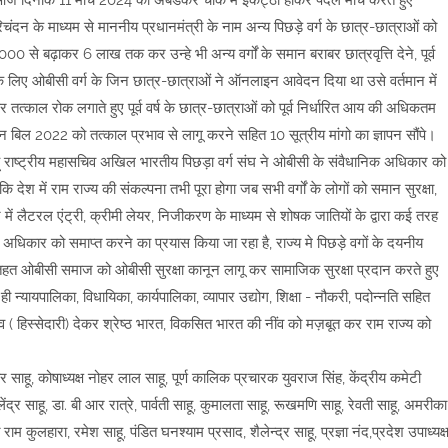
 आज दिनांक 11 मार्च 2024 को अंबेडकर चौक में इकट्ठा होकर पैदल मार्च करते हुए
चंदन के माध्यम से माननीय प्रधानमंत्री के नाम अन्य पिछड़े वर्ग के छात्र-छात्राओं को
से बढ़ाकर 6 लाख तक कर उन्हे भी अन्य वर्गों के समान बराबर छात्रवृत्ति देने, पूर्व
के लिए ओबीसी वर्ग के जिन छात्र-छात्राओं ने ऑनलाइन आवेदन दिया था उसे वर्तमान में
र तत्काल रोक लगाते हुए पूर्व वर्ष के छात्र-छात्राओं को पूर्व निर्धारित आय की अधिकतम
न बिल 2022 को तत्काल प्रभाव से लागू करने सहित 10 सूत्रीय मांगो का ज्ञापन सौंपे।
राष्ट्रीय महासचिव अखिल भारतीय पिछड़ा वर्ग संघ ने ओबीसी के संवैधानिक अधिकार को
 देश में राम राज्य की संकल्पना तभी पूरा होगा जब सभी वर्गों के लोगों को समान सुरक्षा,
ान में लैटरल एंट्री, क्रीमी लेयर, निजीकरण के माध्यम से शोषक जातियों के द्वारा कई तरह
कार को समाप्त करने का प्रयास किया जा रहा है, राज्य मे पिछड़े वगों के दयनीय
े तहत ओबीसी समाज को ओबीसी सुरक्षा कानून लागू कर सामाजिक सुरक्षा प्रदान करते हुए
्यायपालिका, विधायिका, कार्यपालिका, व्यापार उद्योग, शिक्षा - नौकरी, पदोन्नति सहित
त्व ( हिस्सेदारी) देकर श्रेष्ठ भारत, विकसित भारत की नींव को मज़बूत कर राम राज्य को
ेश्वर साहू, कोषाध्यक्ष नोहर लाल साहू, पूर्ण कालिक प्रचारक युवराज सिंह, केंद्रीय कमेटी
ंद्र साहू, डा. बी आर रात्रे, पार्वती साहू, कुमालता साहू, रूखमणि साहू, रेवती साहू, अमरीका
 राम कुलहारा, रमेश साहू, पंडित घनश्याम प्रसाद, शैलेन्द्र साहू, प्रज्ञा नंद,प्रदेश उपाध्यक्