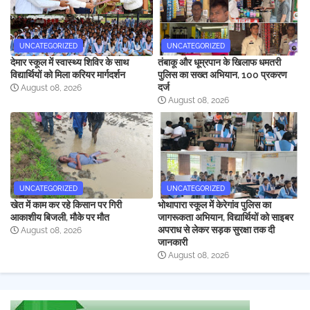
UNCATEGORIZED
UNCATEGORIZED
देमार स्कूल में स्वास्थ्य शिविर के साथ
तंबाकू और धूम्रपान के खिलाफ धमतरी
विद्यार्थियों को मिला करियर मार्गदर्शन
पुलिस का सख्त अभियान, 100 प्रकरण
दर्ज
August 08, 2026
August 08, 2026
UNCATEGORIZED
UNCATEGORIZED
खेत में काम कर रहे किसान पर गिरी
भोथापारा स्कूल में केरेगांव पुलिस का
आकाशीय बिजली, मौके पर मौत
जागरूकता अभियान, विद्यार्थियों को साइबर
अपराध से लेकर सड़क सुरक्षा तक दी
August 08, 2026
जानकारी
August 08, 2026