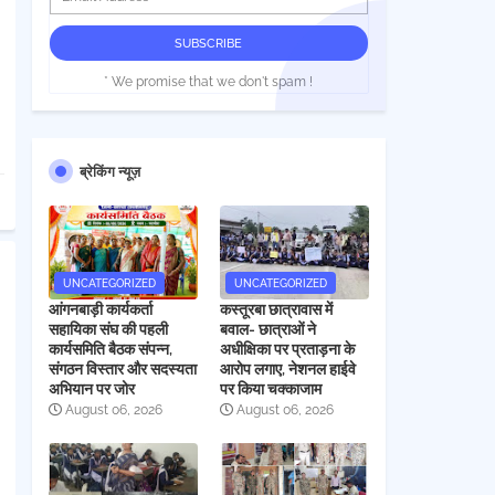
* We promise that we don't spam !
ब्रेकिंग न्यूज़
UNCATEGORIZED
UNCATEGORIZED
आंगनबाड़ी कार्यकर्ता
कस्तूरबा छात्रावास में
सहायिका संघ की पहली
बवाल- छात्राओं ने
कार्यसमिति बैठक संपन्न,
अधीक्षिका पर प्रताड़ना के
संगठन विस्तार और सदस्यता
आरोप लगाए, नेशनल हाईवे
अभियान पर जोर
पर किया चक्काजाम
August 06, 2026
August 06, 2026