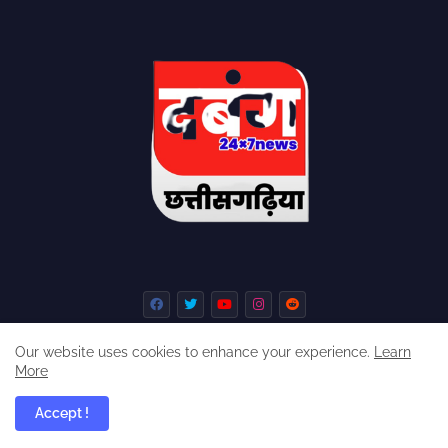
Our website uses cookies to enhance your experience.
Learn
More
Home
About
Contact us
Privacy Policy
Accept !
dabangchhattisgarhia ©