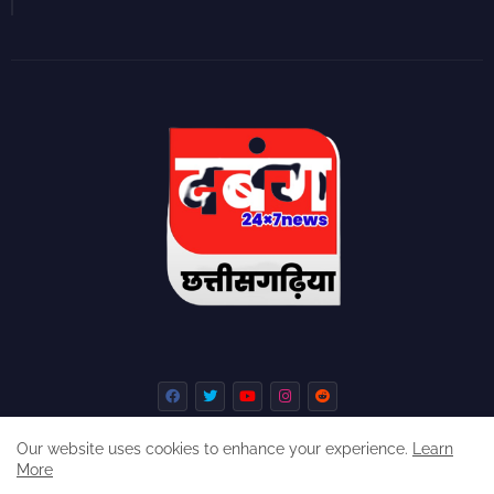
Our website uses cookies to enhance your experience.
Learn
More
Home
About
Contact us
Privacy Policy