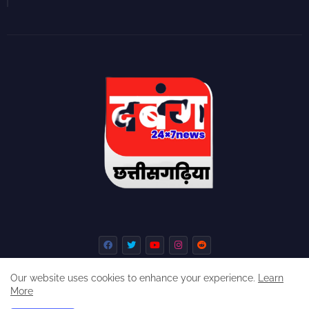
Our website uses cookies to enhance your experience.
Learn
More
Home
About
Contact us
Privacy Policy