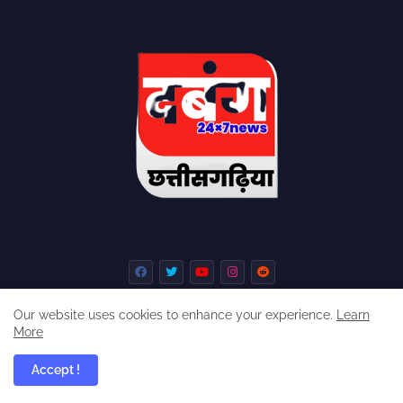
Our website uses cookies to enhance your experience.
Learn
More
Home
About
Contact us
Privacy Policy
Accept !
dabangchhattisgarhia ©