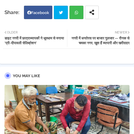
Facebook
Twi
Wh
OLDER
NEWER
डाइट नगरी में छात्राध्यापकों ने धूमधाम से मनाया
नगरी में धनतेरस पर बाजार गुलजार — रौनक से
tter
atsa
‘प्री-दीपावली सेलिब्रेशन’
चमका नगर, खुश हैं व्यापारी और खरीददार
pp
YOU MAY LIKE