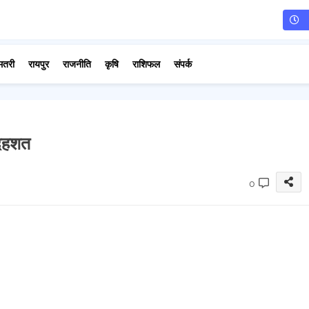
मतरी
रायपुर
राजनीति
कृषि
राशिफल
संपर्क
ं दहशत
0