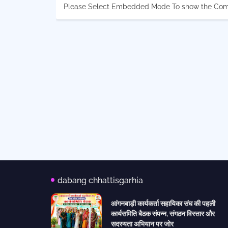
Please Select Embedded Mode To show the Co
dabang chhattisgarhia
आंगनबाड़ी कार्यकर्ता सहायिका संघ की पहली
कार्यसमिति बैठक संपन्न, संगठन विस्तार और
सदस्यता अभियान पर जोर