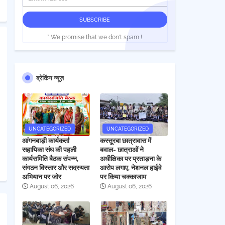
* We promise that we don't spam !
ब्रेकिंग न्यूज़
UNCATEGORIZED
UNCATEGORIZED
आंगनबाड़ी कार्यकर्ता
कस्तूरबा छात्रावास में
सहायिका संघ की पहली
बवाल- छात्राओं ने
कार्यसमिति बैठक संपन्न,
अधीक्षिका पर प्रताड़ना के
संगठन विस्तार और सदस्यता
आरोप लगाए, नेशनल हाईवे
अभियान पर जोर
पर किया चक्काजाम
August 06, 2026
August 06, 2026