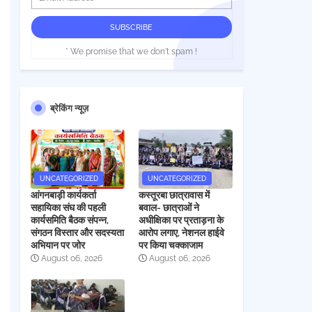
* We promise that we don't spam !
ब्रेकिंग न्यूज़
UNCATEGORIZED
UNCATEGORIZED
आंगनबाड़ी कार्यकर्ता
कस्तूरबा छात्रावास में
सहायिका संघ की पहली
बवाल- छात्राओं ने
कार्यसमिति बैठक संपन्न,
अधीक्षिका पर प्रताड़ना के
संगठन विस्तार और सदस्यता
आरोप लगाए, नेशनल हाईवे
अभियान पर जोर
पर किया चक्काजाम
August 06, 2026
August 06, 2026