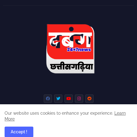
Our website uses cookies to enhance your experience.
Learn
More
Home
About
Contact us
Privacy Policy
Accept !
dabangchhattisgarhia ©