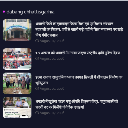
dabang chhattisgarhia
धमतरी जिले का एकमात्र जिला शिक्षा एवं प्रशिक्षण संस्थान
बदहाली का शिकार, वर्षों से खाली पड़े पदों ने शिक्षा व्यवस्था पर खड़े
किए गंभीर सवाल
August 07, 2026
10 अगस्त को धमतरी में मनाया जाएगा राष्ट्रीय कृमि मुक्ति दिवस
August 07, 2026
हल्बा समाज सामुदायिक भवन उपगढ़ छिपली में शौचालय निर्माण का
भूमिपूजन
August 07, 2026
धमतरी में खुलेगा पहला पशु औषधि विक्रय केंद्र, पशुपालकों को
सस्ती दर पर मिलेंगी जेनेरिक दवाइयां
August 07, 2026