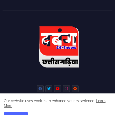
Our website uses cookies to enhance your experience.
Learn
More
Home
About
Contact us
Privacy Policy